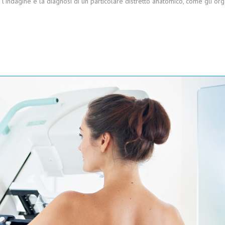
r l’indagine e la diagnosi di un particolare distretto anatomico, come gli org