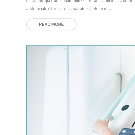
La radiologia tradizionale utilizza le radiazioni ionizzate pe
addominali, il torace e l’apparato scheletrico….
READ MORE