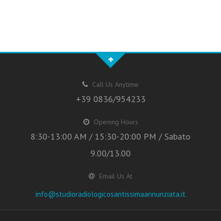
Call Us Anytime
+39 0836/954233
Opening Hours
8:30-13:00 AM / 15:30-20:00 PM / Sabato
9.00/13.00
Email Us At
info@studioradiologicosantissimaannunziata.it