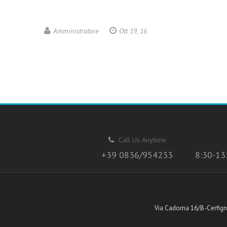
Amministratore
Ott 19, 16
Call Us Anytime
+39 0836/954233
8:30-13
Via Cadorna 16/B-Cerfign