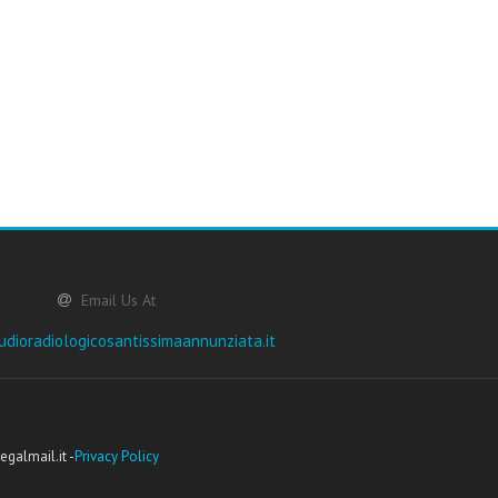
Email Us At
dioradiologicosantissimaannunziata.it
galmail.it -
Privacy Policy