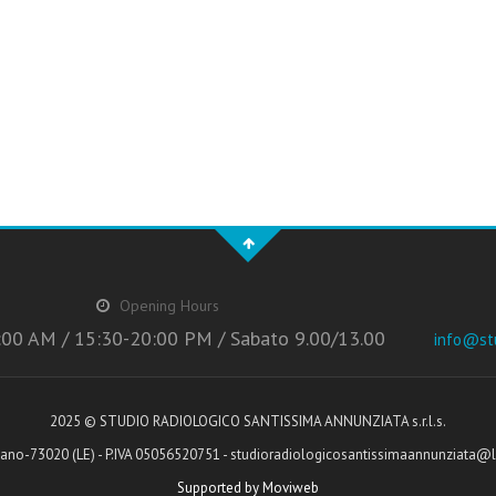
Opening Hours
:00 AM / 15:30-20:00 PM / Sabato 9.00/13.00
info@stu
2025 © STUDIO RADIOLOGICO SANTISSIMA ANNUNZIATA s.r.l.s.
ano-73020 (LE) - P.IVA 05056520751 - studioradiologicosantissimaannunziata@le
Supported by Moviweb